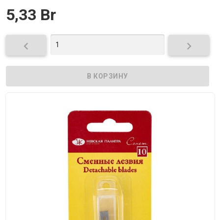
5,33 Br

