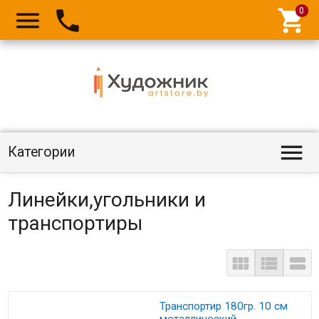




Категории
Линейки,угольники и
транспортиры



Транспортир 180гр. 10 см
металлический