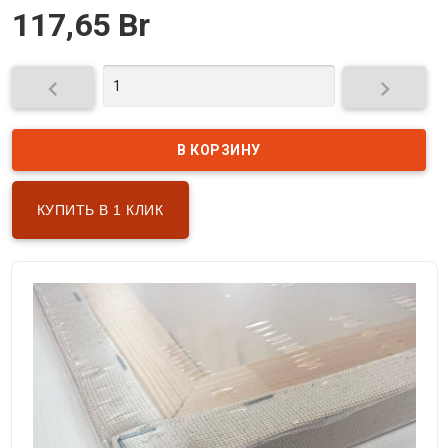
117,65 Br


КУПИТЬ В 1 КЛИК