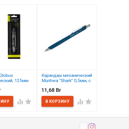
Globus
Карандаш механический
Карандаш цв
ческий, 125мм
Munhwa "Shark" 0,5мм, с
Малевичъ Gra
ластиком
серо-бирюзо
r
11,68 Br
2,50 Br
ичии
В наличии
В наличии



