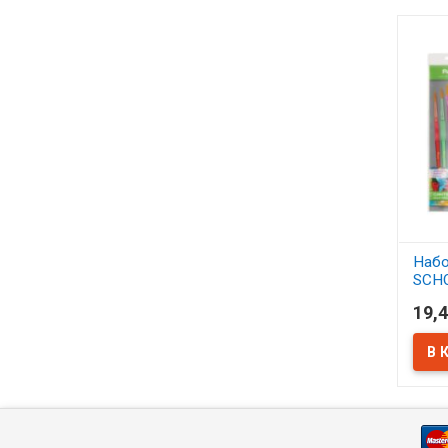
Набо
SCH
синт
19,4
АСС
В 