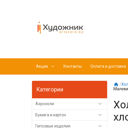
Акции
Контакты
Оплата и доставка

/
Хол
Категории
Малевич
Хо

Аэрозоли
хл

Бумага и картон

Гипсовые изделия