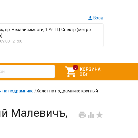

Вход
ск, пр. Независимости, 179, ТЦ Спектр (метро
е)
09:00—21:00

КОРЗИНА
0 Br
ы на подрамнике
/
Холст на подрамнике круглый
ый Малевичъ,


