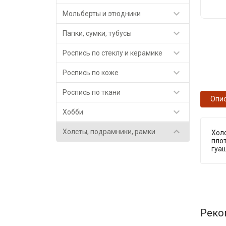

Мольберты и этюдники

Папки, сумки, тубусы

Роспись по стеклу и керамике

Роспись по коже

Роспись по ткани
Опи

Хобби

Холсты, подрамники, рамки
Холс
плот
гуа
Реко