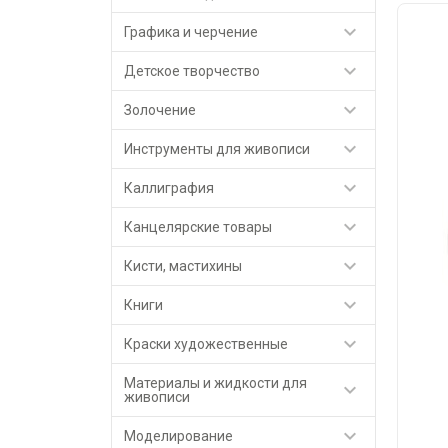

Графика и черчение

Детское творчество

Золочение

Инструменты для живописи

Каллиграфия

Канцелярские товары

Кисти, мастихины

Книги

Краски художественные
Материалы и жидкости для

живописи

Моделирование