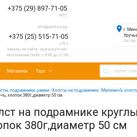
+375 (29) 897-71-05
МТС
info@artstore.by

г. Мин
+375 (25) 515-71-05
Уручь
Пн—Вс 
Life:)
Заказы на сайте - круглосуточно.
Исполнение Пн-Вс с 9:00 до 21:00

Магазины
Еще
сты, подрамники, рамки
/
Холсты на подрамнике
/
МалевичЪ холст
ъ, хлопок 380г,диаметр 50 см
лст на подрамнике кругл
опок 380г,диаметр 50 см