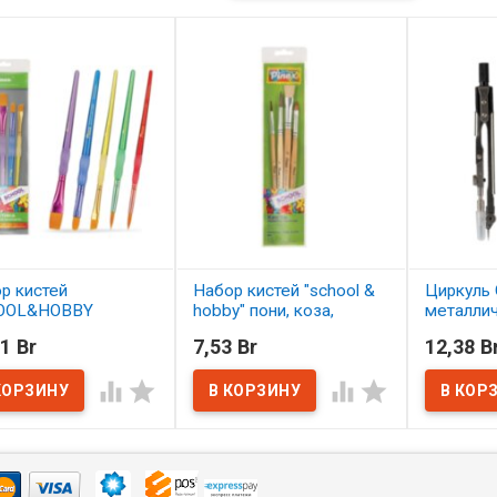
р кистей
Набор кистей "school &
Циркуль 
OOL&HOBBY
hobby" пони, коза,
металли
етика 5 шт.
щетина 4 шт. АССОРТИ
1 Br
7,53 Br
12,38 B
ОРТИ
В нал
В наличии




наличии