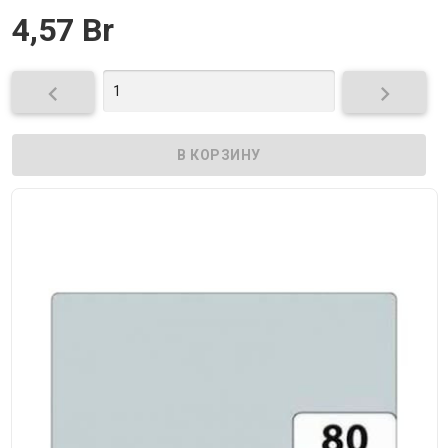
4,57 Br

