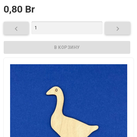
0,80 Br

