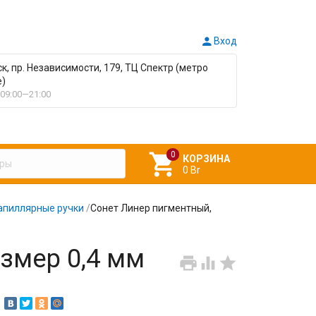

Вход
ск, пр. Независимости, 179, ТЦ Спектр (метро
е)
09:00—21:00

КОРЗИНА
0 Br
апиллярные ручки
/
Сонет Линер пигментный,
змер 0,4 мм


