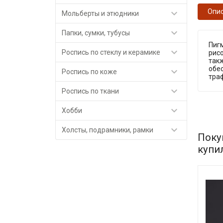

Опи
Мольберты и этюдники

Папки, сумки, тубусы
Пигм

Роспись по стеклу и керамике
рис
так
обе

Роспись по коже
траф

Роспись по ткани

Хобби

Холсты, подрамники, рамки
Поку
купи