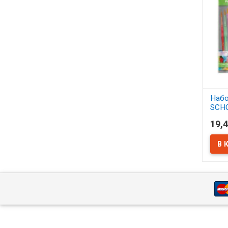
Набо
SCH
синт
19,4
АСС
В 