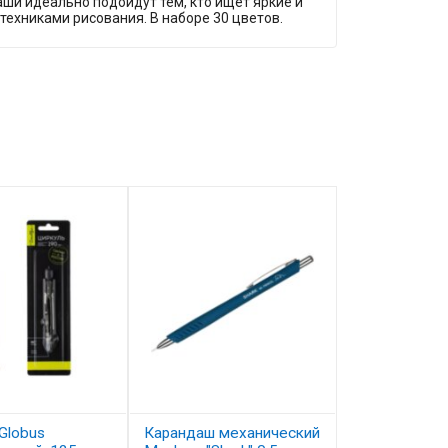
аши идеально подойдут тем, кто ищет яркие и
ехниками рисования. В наборе 30 цветов.
Globus
Карандаш механический
Карандаш цв