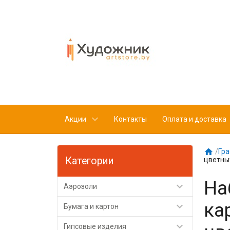
Акции
Контакты
Оплата и доставка

/
Гра
Категории
цветны
На

Аэрозоли
ка

Бумага и картон

Гипсовые изделия