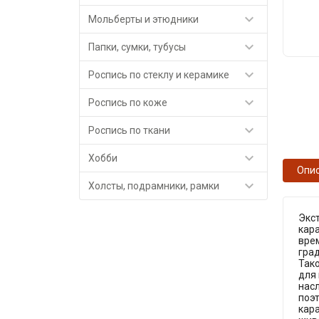

Мольберты и этюдники

Папки, сумки, тубусы

Роспись по стеклу и керамике

Роспись по коже

Роспись по ткани

Хобби
Опи

Холсты, подрамники, рамки
Экс
кара
вре
град
Тако
для 
насл
поэ
кар