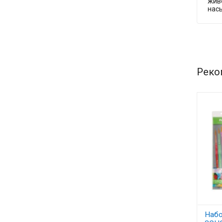
живо
нас
Реко
Набо