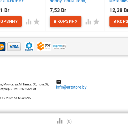
OOL&HOBBY
hobby" пони, коза,
металли
етика 5 шт.
щетина 4 шт. АССОРТИ
1 Br
7,53 Br
12,38 B
ОРТИ
В нал
В наличии




наличии
4

ь, Минск ул.М.Танка, 30, пом.39;
info@artstore.by
истрации №192595324 от
.12.2022 за N548295

(
0
)