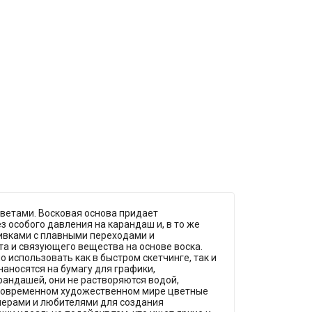
ветами. Восковая основа придает
 особого давления на карандаш и, в то же
ливками с плавными переходами и
та и связующего вещества на основе воска.
 использовать как в быстром скетчинге, так и
наносятся на бумагу для графики,
арандашей, они не растворяются водой,
 современном художественном мире цветные
нерами и любителями для создания