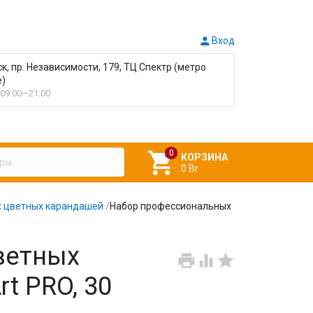

Вход
ск, пр. Независимости, 179, ТЦ Спектр (метро
е)
09:00—21:00

КОРЗИНА
0 Br
 цветных карандашей
/
Набор профессиональных
ветных



t PRO, 30