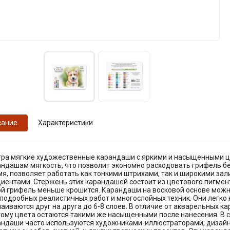
сание
Характеристики
тра мягкие художественные карандаши с яркими и насыщенными ц
ндашам мягкость, что позволит экономно расходовать грифель без
мя, позволяет работать как тонкими штрихами, так и широкими за
иентами. Стержень этих карандашей состоит из цветового пигмен
й грифель меньше крошится. Карандаши на восковой основе можно
подробных реалистичных работ и многослойных техник. Они легко 
аиваются друг на друга до 6-8 слоев. В отличие от акварельных к
тому цвета остаются такими же насыщенными после нанесения. В
андаши часто используются художниками-иллюстраторами, дизай