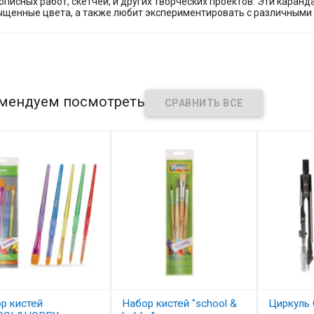
писных работ, скетчей, и других творческих проектов. Эти каранд
ыщенные цвета, а также любит экспериментировать с различными т
мендуем посмотреть
р кистей
Набор кистей "school &
Циркуль 