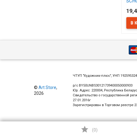
SCH
синт
19,4
АСС
В 
ЧТУП "Художник-плюс", УНП 19259532
р/с BY50UNBS30121739400050000933
©
Art Store
,
Юр. Адрес: 220004, Республика Беларус
2026
Свидетельство о государственной рег
27.01.2016г
Зарегистрирован в Торговом реестре 23

(
0
)