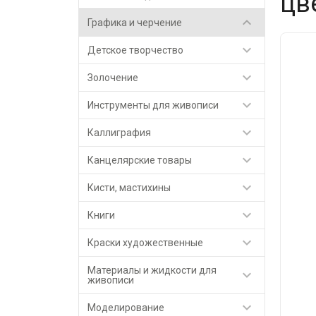
цв

Графика и черчение

Детское творчество

Золочение

Инструменты для живописи

Каллиграфия

Канцелярские товары

Кисти, мастихины

Книги

Краски художественные
Материалы и жидкости для

живописи

Моделирование