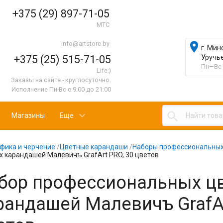
+375 (29) 897-71-05
МТС
info@artstore.by

г. Мин
+375 (25) 515-71-05
Уручь
Пн—Вс 
Life:)
Заказы на сайте - круглосуточно.
Исполнение Пн-Вс с 9:00 до 21:00

Магазины
Еще
фика и черчение
/
Цветные карандаши
/
Наборы профессиональных
х карандашей Малевичъ GrafArt PRO, 30 цветов
бор профессиональных ц
рандашей Малевичъ GrafAr