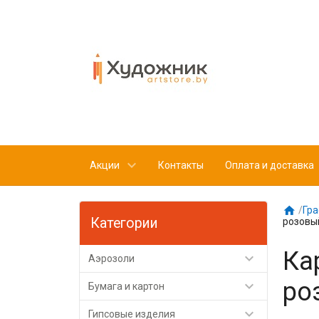
Акции
Контакты
Оплата и доставка

/
Гра
Категории
розовы
Ка

Аэрозоли
ро

Бумага и картон

Гипсовые изделия