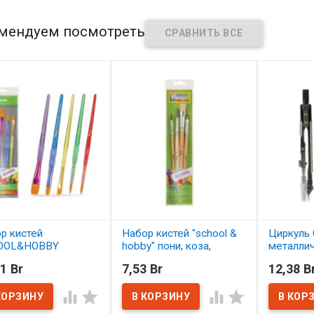
мендуем посмотреть
р кистей
Набор кистей "school &
Циркуль 
OOL&HOBBY
hobby" пони, коза,
металли
етика 5 шт.
щетина 4 шт. АССОРТИ
1 Br
7,53 Br
12,38 B
ОРТИ
В нал
В наличии




наличии