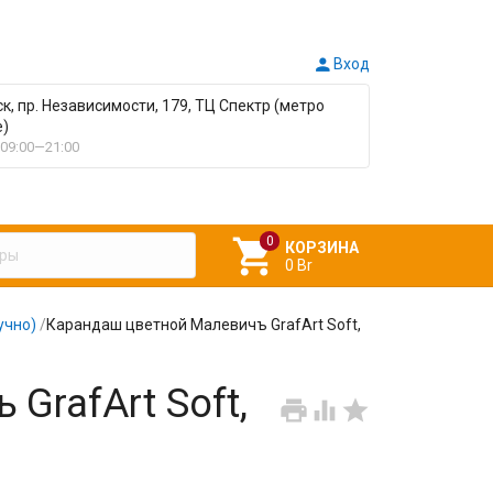

Вход
ск, пр. Независимости, 179, ТЦ Спектр (метро
е)
09:00—21:00

КОРЗИНА
0 Br
учно)
/
Карандаш цветной Малевичъ GrafArt Soft,
GrafArt Soft,


