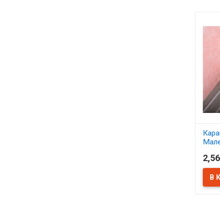
Кара
Мале
теле
2,56
В 