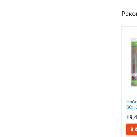
Реко
Набо
SCH
синт
19,4
АСС
В 