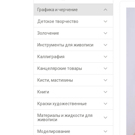

Графика и черчение

Детское творчество

Золочение

Инструменты для живописи

Каллиграфия

Канцелярские товары

Кисти, мастихины

Книги

Краски художественные
Материалы и жидкости для

живописи

Моделирование