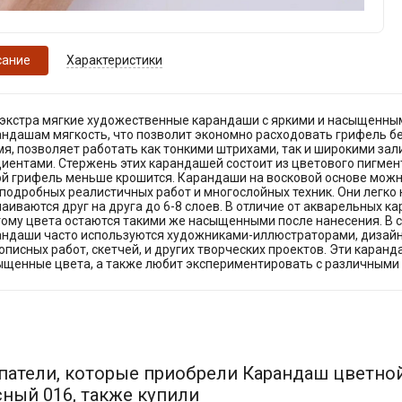
сание
Характеристики
 экстра мягкие художественные карандаши с яркими и насыщенным
ндашам мягкость, что позволит экономно расходовать грифель без
мя, позволяет работать как тонкими штрихами, так и широкими за
иентами. Стержень этих карандашей состоит из цветового пигмен
й грифель меньше крошится. Карандаши на восковой основе можно
подробных реалистичных работ и многослойных техник. Они легко 
аиваются друг на друга до 6-8 слоев. В отличие от акварельных к
тому цвета остаются такими же насыщенными после нанесения. В
андаши часто используются художниками-иллюстраторами, дизай
писных работ, скетчей, и других творческих проектов. Эти каранд
ыщенные цвета, а также любит экспериментировать с различными 
патели, которые приобрели Карандаш цветной 
сный 016, также купили