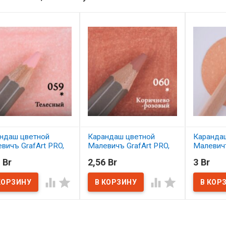
ндаш цветной
Карандаш цветной
Каранда
вичъ GrafArt PRO,
Малевичъ GrafArt PRO,
Малевичъ
сный 059
коричнево-розовый 060
персико
 Br
2,56 Br
3 Br
наличии
В наличии
В нал



