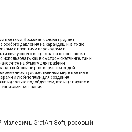
и цветами. Восковая основа придает
 особого давления на карандаш и, в то же
ливками с плавными переходами и
та и связующего вещества на основе воска.
 использовать как в быстром скетчинге, так и
наносятся на бумагу для графики,
арандашей, они не растворяются водой,
 современном художественном мире цветные
нерами и любителями для создания
аши идеально подойдут тем, кто ищет яркие и
техниками рисования.
Малевичъ GrafArt Soft, розовый