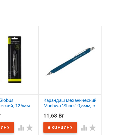
Globus
Карандаш механический
Карандаш цв
ческий, 125мм
Munhwa "Shark" 0,5мм, с
Малевичъ Gra
ластиком
серо-бирюзо
r
11,68 Br
2,50 Br
ичии
В наличии
В наличии



