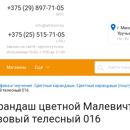
+375 (29) 897-71-05
МТС
info@artstore.by

г. Мин
+375 (25) 515-71-05
Уручь
Пн—Вс 
Life:)
Заказы на сайте - круглосуточно.
Исполнение Пн-Вс с 9:00 до 21:00

Магазины
Еще
фика и черчение
/
Цветные карандаши
/
Цветные карандаши (пошт
й телесный 016
рандаш цветной Малевичъ 
зовый телесный 016