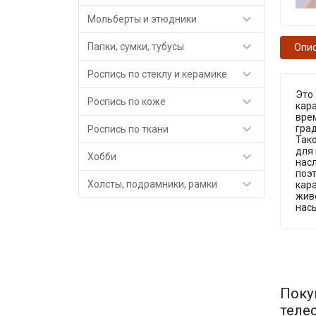

Мольберты и этюдники

Папки, сумки, тубусы
Опи

Роспись по стеклу и керамике
Это

Роспись по коже
кара
вре

град
Роспись по ткани
Тако
для 

Хобби
насл
поэ

Холсты, подрамники, рамки
кар
живо
нас
Поку
теле