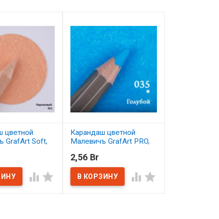
ш цветной
Карандаш цветной
Карандаш цв
 GrafArt Soft,
Малевичъ GrafArt PRO,
Малевичъ Gra
вый 021
голубой 035
махагон 099
2,56 Br
2,56 Br
ичии
В наличии
В наличии



