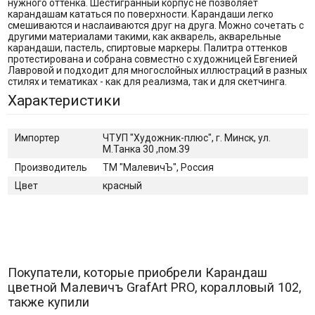
нужного оттенка. Шестигранный корпус не позволяет
карандашам кататься по поверхности. Карандаши легко
смешиваются и наслаиваются друг на друга. Можно сочетать с
другими материалами такими, как акварель, акварельные
карандаши, пастель, спиртовые маркеры. Палитра оттенков
протестирована и собрана совместно с художницей Евгенией
Лавровой и подходит для многослойных иллюстраций в разных
стилях и тематиках - как для реализма, так и для скетчинга.
Характеристики
Импортер
ЧТУП "Художник-плюс", г. Минск, ул.
М.Танка 30 ,пом.39
Производитель
ТМ "МалевичЪ", Россия
Цвет
красный
Покупатели, которые приобрели Карандаш
цветной Малевичъ GrafArt PRO, коралловый 102,
также купили