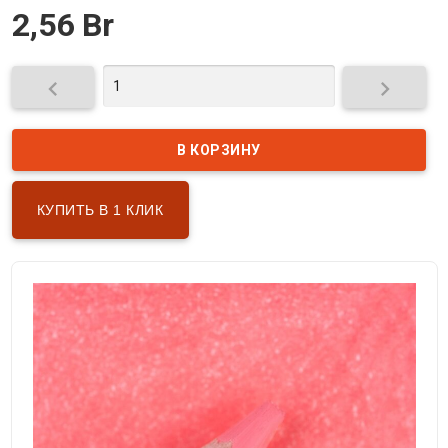
2,56 Br


КУПИТЬ В 1 КЛИК