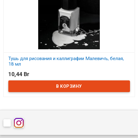
Тушь для рисования и каллиграфии Малевичъ, белая,
18 мл
10,44 Br
В наличии