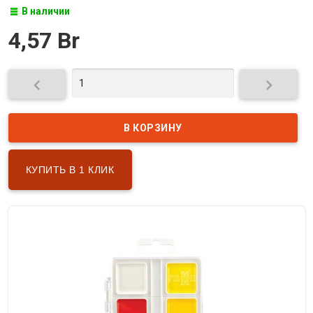
В наличии
4,57 Br


КУПИТЬ В 1 КЛИК