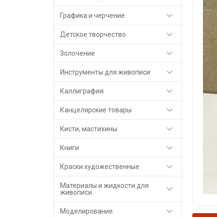

Графика и черчение

Детское творчество

Золочение

Инструменты для живописи

Каллиграфия

Канцелярские товары

Кисти, мастихины

Книги

Краски художественные
Материалы и жидкости для

живописи

Моделирование