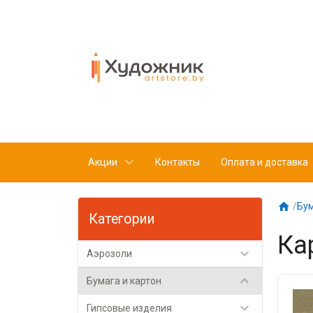
Акции
Контакты
Оплата и доставка

/
Бум
Категории
Ка

Аэрозоли

Бумага и картон

Гипсовые изделия