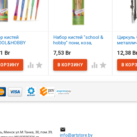
р кистей
Набор кистей "school &
Циркуль 
OOL&HOBBY
hobby" пони, коза,
металли
етика 5 шт.
щетина 4 шт. АССОРТИ
1 Br
7,53 Br
12,38 B
ОРТИ
В нал
В наличии




наличии
4

ь, Минск ул.М.Танка, 30, пом.39;
info@artstore.by