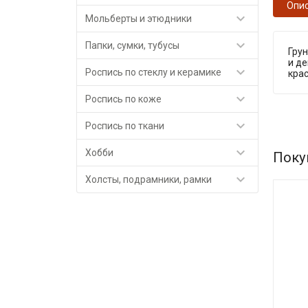
Опи

Мольберты и этюдники

Папки, сумки, тубусы
Гру
и де

Роспись по стеклу и керамике
крас

Роспись по коже

Роспись по ткани

Хобби
Поку

Холсты, подрамники, рамки