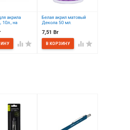
ля акрила
Белая акрил матовый
Бордовая ак
 10л., на
Декола 50 мл.
матовый Дек
 400 г/м2
r
7,51 Br
7,51 Br
В наличии
В наличии
ичии



