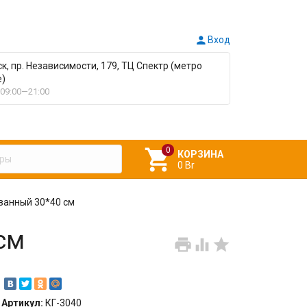

Вход
ск, пр. Независимости, 179, ТЦ Спектр (метро
е)
09:00—21:00

КОРЗИНА
0 Br
ванный 30*40 см
см



Артикул:
КГ-3040