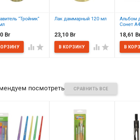
авитель "Тройник"
Лак даммарный 120 мл
Альбом д
мл
Сонет А4,
спирали,
В наличии
0 Br
23,10 Br
18,61 B
наличии
В нал




мендуем посмотреть