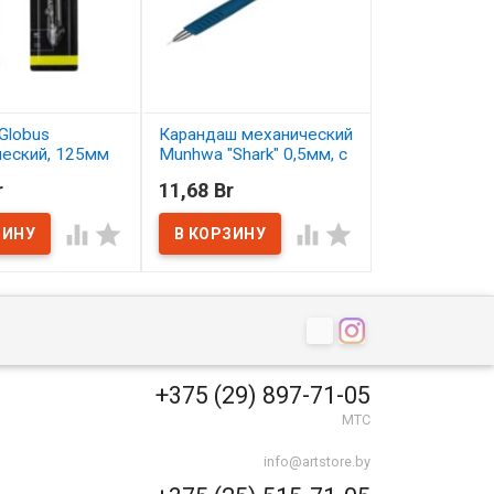
Globus
Карандаш механический
Карандаш цв
ческий, 125мм
Munhwa "Shark" 0,5мм, с
Малевичъ Gra
ластиком
серо-бирюзо
r
11,68 Br
2,50 Br
ичии
В наличии
В наличии




+375 (29) 897-71-05
МТС
info@artstore.by