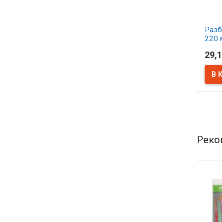
Разб
220 
29,1
В 
Реко