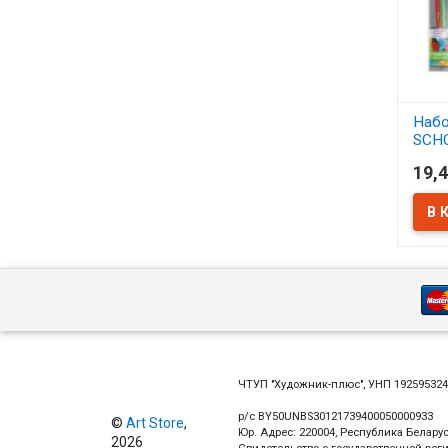
Набо
SCH
синт
19,4
АСС
В 
ЧТУП "Художник-плюс", УНП 19259532
р/с BY50UNBS30121739400050000933
©
Art Store
,
Юр. Адрес: 220004, Республика Беларус
2026