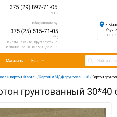
+375 (29) 897-71-05
МТС
info@artstore.by

г. Мин
+375 (25) 515-71-05
Уручь
Пн—Вс 
Life:)
Заказы на сайте - круглосуточно.
Исполнение Пн-Вс с 9:00 до 21:00

Магазины
Еще
ага и картон
/
Картон
/
Картон и МДФ грунтованный
/
Картон грунто
ртон грунтованный 30*40 