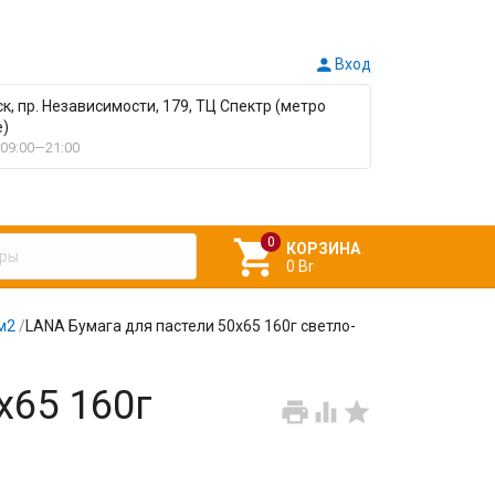

Вход
ск, пр. Независимости, 179, ТЦ Спектр (метро
е)
09:00—21:00

КОРЗИНА
0 Br
м2
/
LANA Бумага для пастели 50х65 160г светло-
х65 160г


