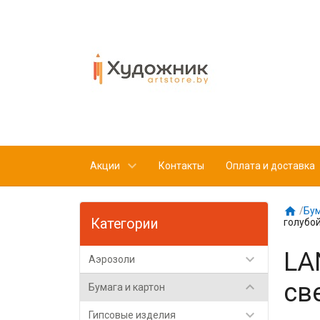
Акции
Контакты
Оплата и доставка

/
Бум
Категории
голубо
LA

Аэрозоли
св

Бумага и картон

Гипсовые изделия