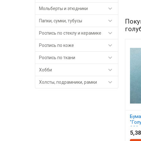

Мольберты и этюдники

Поку
Папки, сумки, тубусы
голу

Роспись по стеклу и керамике

Роспись по коже

Роспись по ткани

Хобби

Холсты, подрамники, рамки
Бума
"Гол
200г
5,38
В 