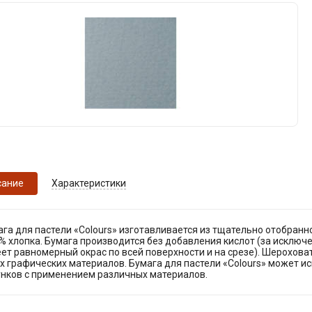
сание
Характеристики
га для пастели «Colours» изготавливается из тщательно отобранн
% хлопка. Бумага производится без добавления кислот (за исключ
ет равномерный окрас по всей поверхности и на срезе). Шерохова
х графических материалов. Бумага для пастели «Colours» может и
унков с применением различных материалов.