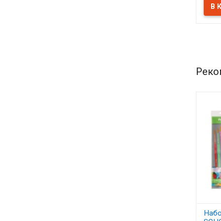
Реко
Набо