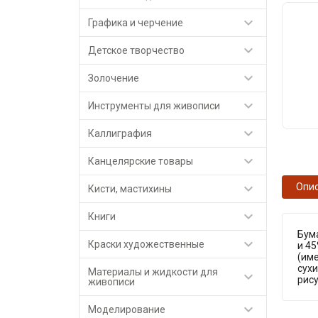

Графика и черчение

Детское творчество

Золочение

Инструменты для живописи

Каллиграфия

Канцелярские товары

Опи
Кисти, мастихины

Книги
Бума

Краски художественные
и 45
(име
сухи
Материалы и жидкости для

рис
живописи

Моделирование