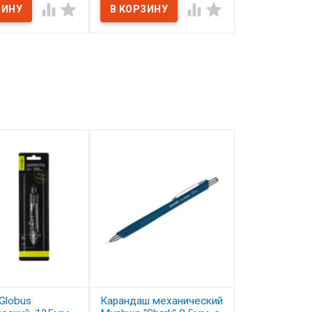




Globus
Карандаш механический
Карандаш цв