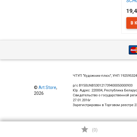
SCH
синт
19,4
АСС
В 
ЧТУП "Художник-плюс", УНП 19259532
р/с BY50UNBS30121739400050000933
©
Art Store
,
Юр. Адрес: 220004, Республика Беларус
2026
Свидетельство о государственной рег
27.01.2016г
Зарегистрирован в Торговом реестре 23

(
0
)