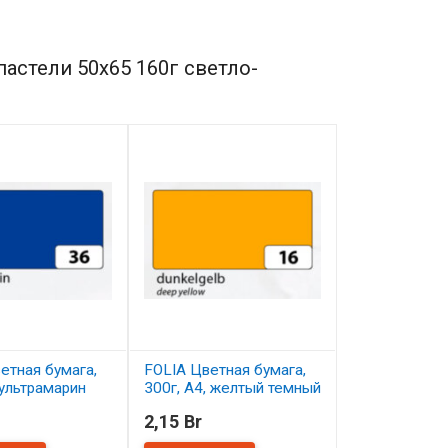
астели 50х65 160г светло-
етная бумага,
FOLIA Цветная бумага,
FOLIA Цветна
 ультрамарин
300г, A4, желтый темный
300г, A4, зе
еловый
2,15 Br
2,15 Br
ичии
В наличии
В наличии