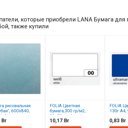
патели, которые приобрели LANA Бумага для п
бой, также купили
га рисовальная
FOLIA Цветная
FOLIA Цв
убая", 600х840,
бумага,300 гр/м2,
130г A4,
/м2
50х70см, белый
 Br
10,17 Br
0,83 Br
В нал
наличии
В наличии