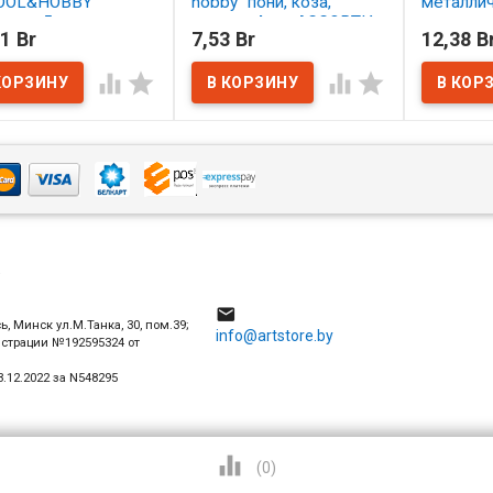
OOL&HOBBY
hobby" пони, коза,
металли
етика 5 шт.
щетина 4 шт. АССОРТИ
1 Br
7,53 Br
12,38 B
ОРТИ
В нал
В наличии




наличии
4

ь, Минск ул.М.Танка, 30, пом.39;
info@artstore.by
истрации №192595324 от
.12.2022 за N548295

(
0
)