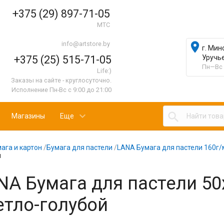
+375 (29) 897-71-05
МТС
info@artstore.by

г. Мин
+375 (25) 515-71-05
Уручь
Пн—Вс 
Life:)
Заказы на сайте - круглосуточно.
Исполнение Пн-Вс с 9:00 до 21:00

Магазины
Еще
ага и картон
/
Бумага для пастели
/
LANA Бумага для пастели 160г/
й
NA Бумага для пастели 50
етло-голубой