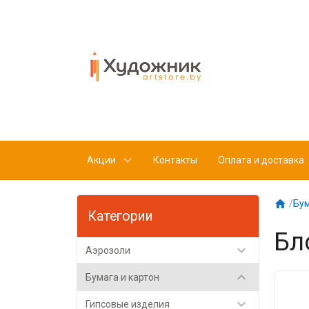
Акции
Контакты
Оплата и доставка

/
Бум
Категории
Бл

Аэрозоли

Бумага и картон

Гипсовые изделия