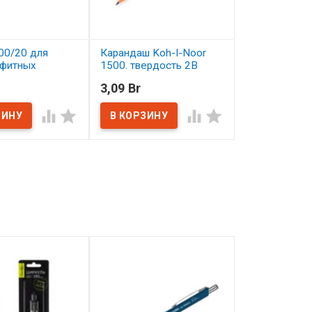
00/20 для
Карандаш Koh-I-Noor
Карандаш Ko
афитных
1500. твердость 2B
1500. твердо
шей
3,09 Br
3,09 Br
В наличии
В наличии
ичии



