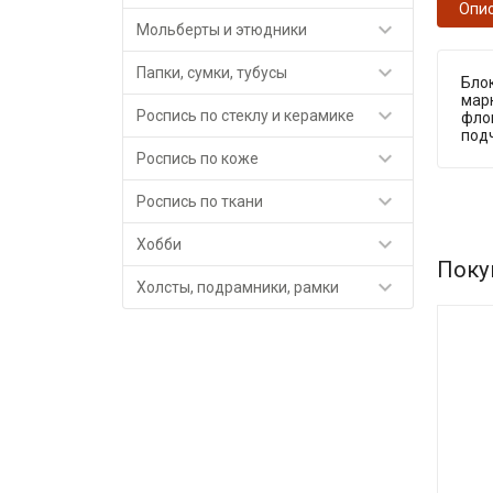
Опи

Мольберты и этюдники

Папки, сумки, тубусы
Блок
мар

Роспись по стеклу и керамике
фло
подч

Роспись по коже

Роспись по ткани

Хобби
Поку

Холсты, подрамники, рамки