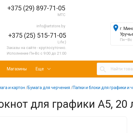
+375 (29) 897-71-05
МТС
info@artstore.by

г. Мин
+375 (25) 515-71-05
Уручь
Пн—Вс 
Life:)
Заказы на сайте - круглосуточно.
Исполнение Пн-Вс с 9:00 до 21:00

Магазины
Еще
ага и картон
/
Бумага для черчения
/
Папки и блоки для графики и 
окнот для графики А5, 20 