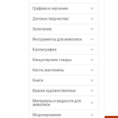

Графика и черчение

Детское творчество

Золочение

Инструменты для живописи

Каллиграфия

Канцелярские товары

Кисти, мастихины

Книги

Краски художественные
Материалы и жидкости для

живописи

Моделирование