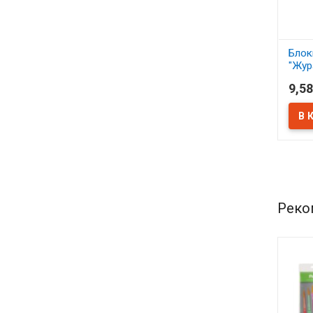
Блок
"Жура
9,58
В 
Реко