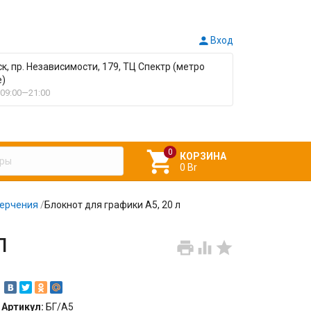

Вход
ск, пр. Независимости, 179, ТЦ Спектр (метро
е)
09:00—21:00

КОРЗИНА
0 Br
черчения
/
Блокнот для графики А5, 20 л
л



Артикул:
БГ/А5