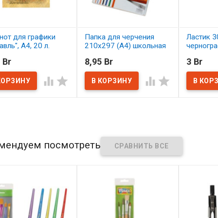
нот для графики
Папка для черчения
Ластик 3
вль", А4, 20 л.
210х297 (А4) школьная
черногр
24 л, 200 г/м, ГОЗНАК
каранда
 Br
8,95 Br
3 Br
наличии
В наличии
В нал




мендуем посмотреть