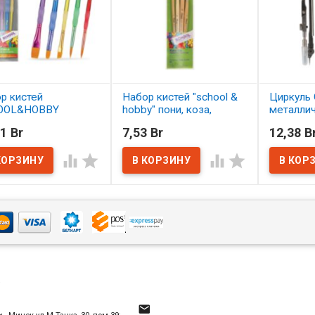
р кистей
Набор кистей "school &
Циркуль 
OOL&HOBBY
hobby" пони, коза,
металли
етика 5 шт.
щетина 4 шт. АССОРТИ
1 Br
7,53 Br
12,38 B
ОРТИ
В нал
В наличии




наличии
4
