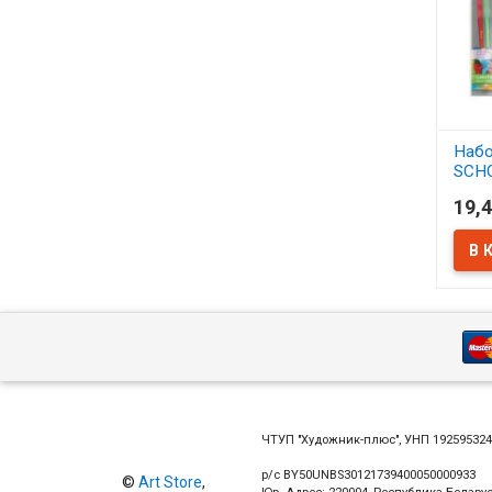
Набо
SCH
синт
19,4
АСС
В 
ЧТУП "Художник-плюс", УНП 19259532
р/с BY50UNBS30121739400050000933
©
Art Store
,