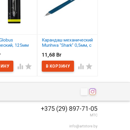
Globus
Карандаш механический
Карандаш цв
ческий, 125мм
Munhwa "Shark" 0,5мм, с
Малевичъ Gra
ластиком
серо-бирюзо
r
11,68 Br
2,50 Br
ичии
В наличии
В наличии




+375 (29) 897-71-05
МТС
info@artstore.by