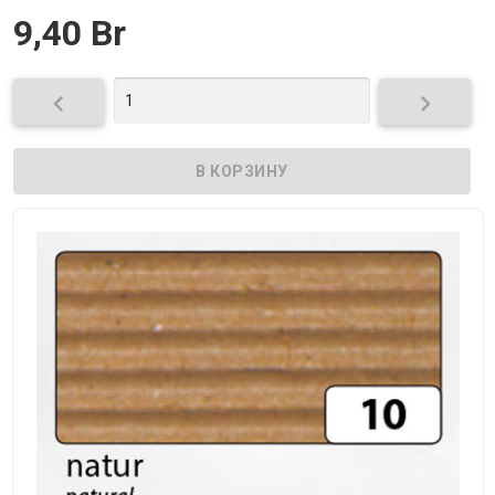
9,40 Br

