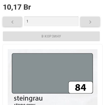
10,17 Br

