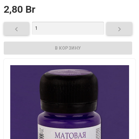
2,80 Br

