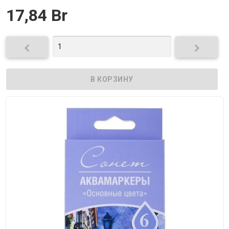
17,84 Br

